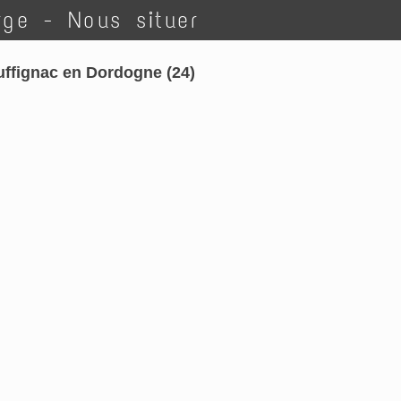
rge - Nous situer
uffignac en Dordogne (24)