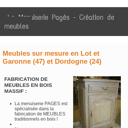
La Menuiserie Pagès - Création de
meubles
Meubles sur mesure
en Lot et
Garonne (47) et Dordogne (24)
FABRICATION DE
MEUBLES EN BOIS
MASSIF :
La menuiserie PAGES est
spécialisée dans la
fabrication de MEUBLES
traditionnels en bois !