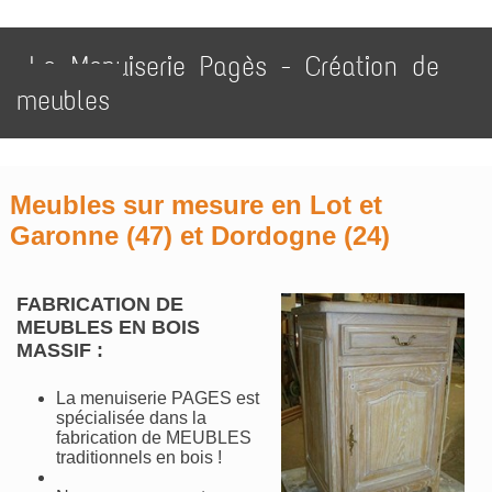
La Menuiserie Pagès - Création de
meubles
Meubles sur mesure
en Lot et
Garonne (47) et Dordogne (24)
FABRICATION DE
MEUBLES EN BOIS
MASSIF :
La menuiserie PAGES est
spécialisée dans la
fabrication de MEUBLES
traditionnels en bois !